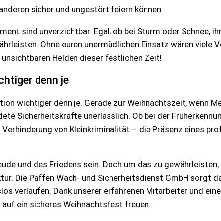
anderen sicher und ungestört feiern können.
ent sind unverzichtbar. Egal, ob bei Sturm oder Schnee, ihr
rleisten. Ohne euren unermüdlichen Einsatz wären viele Ve
 unsichtbaren Helden dieser festlichen Zeit!
htiger denn je
ention wichtiger denn je. Gerade zur Weihnachtszeit, wenn
ldete Sicherheitskräfte unerlässlich. Ob bei der Früherkennu
Verhinderung von Kleinkriminalität – die Präsenz eines pro
reude und des Friedens sein. Doch um das zu gewährleisten, 
ktur. Die Paffen Wach- und Sicherheitsdienst GmbH sorgt da
gslos verlaufen. Dank unserer erfahrenen Mitarbeiter und e
 auf ein sicheres Weihnachtsfest freuen.