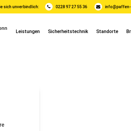
e sich unverbindlich:
0228 97 27 55 36
info@paffen-
Leistungen
Sicherheitstechnik
Standorte
B
re