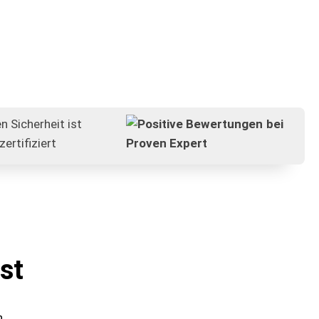
st
n.