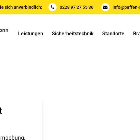
ie sich unverbindlich:
0228 97 27 55 36
info@paffen-s
Leistungen
Sicherheitstechnik
Standorte
Br
t
 Umgebung.