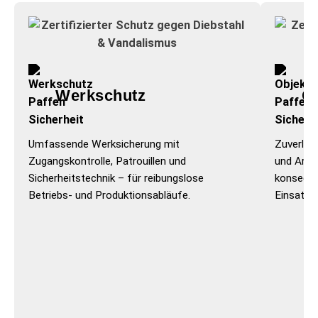
Werk­schutz
O
Umfassende Werksicherung mit
Zuverläs
Zugangskontrolle, Patrouillen und
und Areal
Sicherheitstechnik – für reibungslose
konseque
Betriebs- und Produktionsabläufe.
Einsatz 