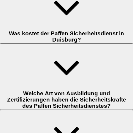
nach 10 Minuten Ihr Angebot vorliegen, spätestens aber nach 2
Stunden. Wenige Stunden später stehen wir Ihnen dann vor Ort zur
Verfügung. Sie erreichen unsere 24/7 Notruf- und Serviceleitstelle rund
um die Uhr für dringende Anfragen.
Was kostet der Paffen Sicherheitsdienst in
Duisburg?
Einen Fixpreis können wir nicht nennen, da sich die Kosten individuell
aus Einsatzort, Art und Umfang der Dienstleistung, sowie
Qualifikation der eingesetzten Mitarbeiter zusammensetzen. Unsere
Sicherheitskräfte werden dabei nach den Tarifvorgaben des BDSW
vergütet. Gerne stellen wir Ihnen unverbindliches Angebot für Ihren
Bedarf mit transparenter Kostenaufstellung zusammen.
Welche Art von Ausbildung und
Zertifizierungen haben die Sicherheitskräfte
des Paffen Sicherheitsdienstes?
Wir setzen grundsätzlich nur bestens ausgebildete Sicherheitskräfte ein.
Alle Sicherheitsmitarbeitenden verfügen mindestens über die
Sachkundeprüfung nach §34a GewO, Erster Hilfe, Brandschutz- und