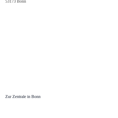
53173 Bonn
0228 97 27 55 36
info@paffen-sicherheit.de
Zur Zentrale in Bonn