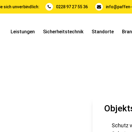
e sich unverbindlich:
0228 97 27 55 36
info@paffen-
Leistungen
Sicherheitstechnik
Standorte
Bra
Objekt
Schutz v