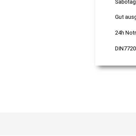
Sabotag
Gut ausg
24h Notr
DIN77200