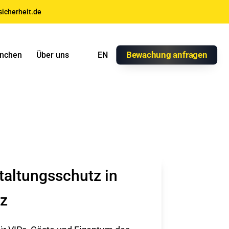
icherheit.de
Bewachung anfragen
nchen
Über uns
EN
taltungsschutz in
z