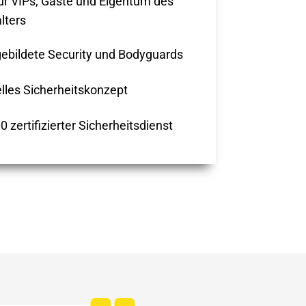
ür VIPs, Gäste und Eigentum des
lters
ebildete Security und Bodyguards
elles Sicherheitskonzept
 zertifizierter Sicherheitsdienst