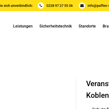
ie sich unverbindlich:
0228 97 27 55 36
info@paffen-s
Leistungen
Sicherheitstechnik
Standorte
Bra
Verans
Koblen