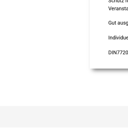
Schutz f
Veransta
Gut ausg
Individu
DIN77200