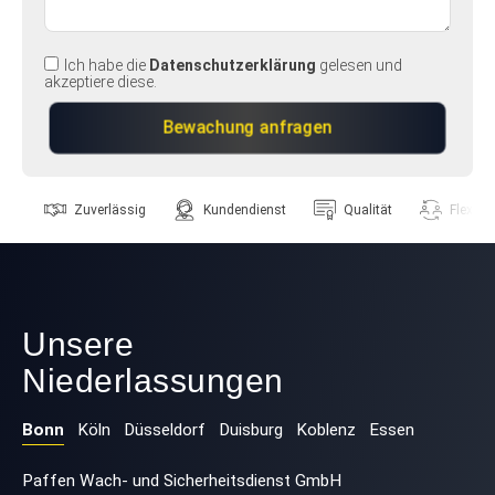
Ich habe die
Datenschutzerklärung
gelesen und
akzeptiere diese.
Zuverlässig
Kundendienst
Qualität
Flexibili
Unsere
Niederlassungen
Bonn
Köln
Düsseldorf
Duisburg
Koblenz
Essen
Paffen Wach- und Sicherheitsdienst GmbH