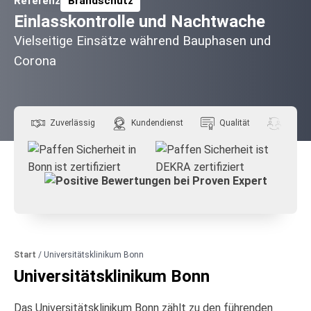
Referenz
Brandschutz
Zugehörige Themen:
Einlasskontrolle und Nachtwache
Vielseitige Einsätze während Bauphasen und
Corona
Zuverlässig
Kundendienst
Qualität
Flexibil
Start
/
Universitätsklinikum Bonn
Universitätsklinikum Bonn
Das Universitätsklinikum Bonn zählt zu den führenden