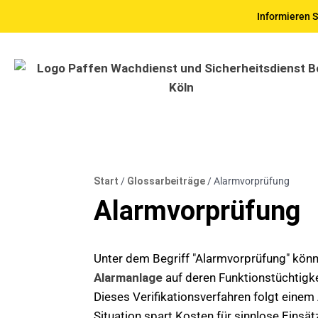
Informieren S
Start
/
Glossarbeiträge
/
Alarmvorprüfung
Alarmvorprüfung
Unter dem Begriff "Alarmvorprüfung" könn
Alarmanlage
auf deren Funktionstüchtigk
Dieses Verifikationsverfahren folgt eine
Situation spart Kosten für sinnlose Einsät