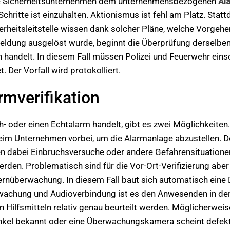
agte Sicherheitsunternehmen dem unternehmensbezogenen
Al
Schritte ist einzuhalten. Aktionismus ist fehl am Platz. Sta
erheitsleitstelle wissen dank solcher Pläne, welche Vorge
dung ausgelöst wurde, beginnt die Überprüfung derselben. D
n handelt. In diesem Fall müssen Polizei und Feuerwehr eins
 Der Vorfall wird protokolliert.
rmverifikation
 oder einen Echtalarm handelt, gibt es zwei Möglichkeiten. 
 beim Unternehmen vorbei, um die Alarmanlage abzustellen. 
 dabei Einbruchsversuche oder andere Gefahrensituationen en
den. Problematisch sind für die Vor-Ort-Verifizierung abe
Fernüberwachung. In diesem Fall baut sich automatisch eine 
rwachung und Audioverbindung ist es den Anwesenden in der L
n Hilfsmitteln relativ genau beurteilt werden. Möglicherwei
nkel bekannt oder eine Überwachungskamera scheint defekt