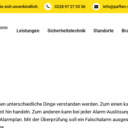
ie sich unverbindlich:
0228 97 27 55 36
info@paffen-s
Leistungen
Sicherheitstechnik
Standorte
Br
en unterschiedliche Dinge verstanden werden. Zum einen ka
eit hin handeln. Zum anderen kann bei jeder Alarm-Auslös
m Alarmplan. Mit der Überprüfung soll ein Falschalarm ausg
ze.